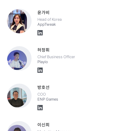
윤가비
Head of Korea
AppTweak
허정휘
Chief Business Officer
Playio
방호선
COO
ENP Games
이신희