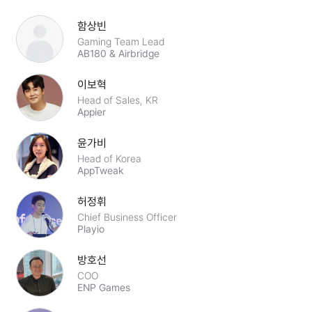
함상빈
Gaming Team Lead
AB180 & Airbridge
이보혁
Head of Sales, KR
Appier
윤가비
Head of Korea
AppTweak
허정휘
Chief Business Officer
Playio
방호선
COO
ENP Games