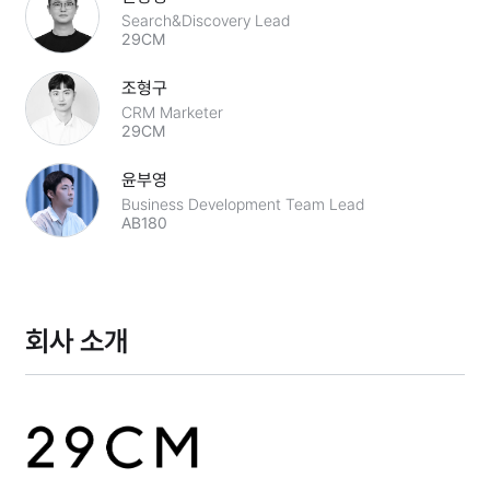
Search&Discovery Lead
29CM
조형구
CRM Marketer
29CM
윤부영
Business Development Team Lead
AB180
회사 소개